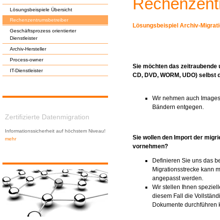
Rechenzent
Lösungsbeispiele Übersicht
Rechenzentrumsbetreiber
Lösungsbeispiel Archiv-Migrat
Geschäftsprozess orientierter
Dienstleister
Archiv-Hersteller
Process-owner
Sie möchten das zeitraubende 
IT-Dienstleister
CD,
DVD
,
WORM
,
UDO
) selbst
Wir nehmen auch Images d
Bändern entgegen.
Zertifizierte Datenmigration
Informationssicherheit auf höchstem Niveau!
Sie wollen den Import der migr
mehr
vornehmen?
Definieren Sie uns das b
Migrationsstrecke kann m
angepasst werden.
Wir stellen Ihnen speziell
diesem Fall die Vollständ
Dokumente durchführen 